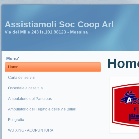
Assistiamoli Soc Coop Arl
Via dei Mille 243 is.101 98123 - Messina
Menu'
Hom
Home
Carta dei servizi
Ospedale a casa tua
Ambulatorio del Pancreas
Ambulatorio del Fegato e delle vie Biliari
Ecografia
WU XING - AGOPUNTURA