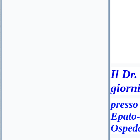
Il Dr.
giorn
presso
Epato-
Ospeda