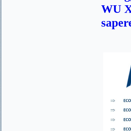
WU XI
sapere