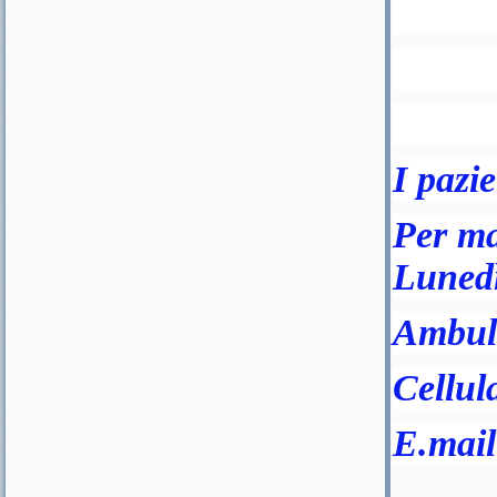
I pazi
Per ma
Lunedì
Ambula
Cellul
E.mai