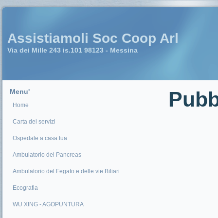
Assistiamoli Soc Coop Arl
Via dei Mille 243 is.101 98123 - Messina
Menu'
Pubb
Home
Carta dei servizi
Ospedale a casa tua
Ambulatorio del Pancreas
Ambulatorio del Fegato e delle vie Biliari
Ecografia
WU XING - AGOPUNTURA