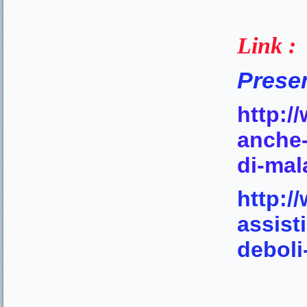
Link :
Presen
http:/
anche-
di-mal
http:/
assist
deboli